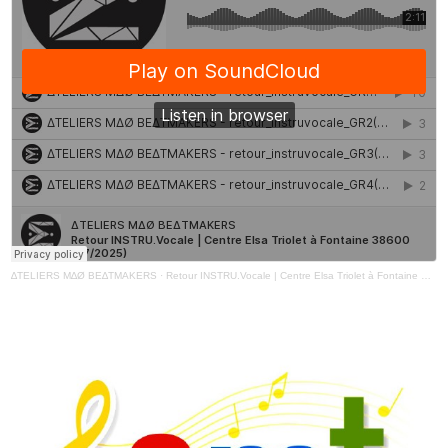
∆TELIERS M∆Ø BE∆TMAKERS
·
Retour INSTRU.Vocale | Centre Elsa Triolet à Fontaine 38600 (07/2025)