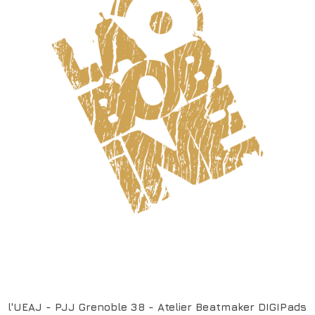
l'UEAJ - PJJ Grenoble 38 - Atelier Beatmaker DIGIPads