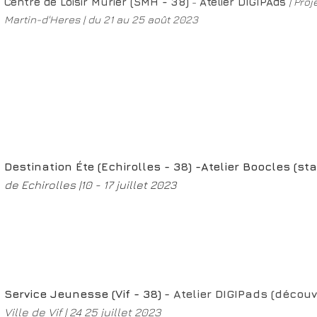
Centre de Loisir Murier (SMH - 38)
-
Atelier DIGIPAds
| Pro
Martin-d'Heres | du 21 au 25 août 2023
Destination Éte (Echirolles - 38) -Atelier Boocles (st
de Echirolles |10 - 17 juillet 2023
Service Jeunesse (Vif - 38)
- Atelier DIGIPads (décou
Ville de Vif | 24 25 juillet 2023