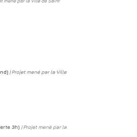
jet mené par la Ville de Saint
and)
| Projet mené par la Ville
verte 3h)
| Projet mené par la