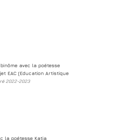
 binôme avec la
poétesse
ojet EAC (Education Artistique
ntré 2022-2023
ec la
poétesse Katia