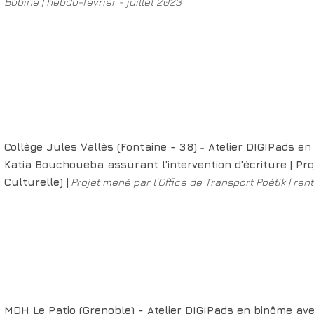
Bobine | hebdo-février - juillet 2023
Collège Jules Vallès (Fontaine - 38)
-
Atelier DIGIPads
en
Katia Bouchoueba assurant l'intervention
d'écriture | Pr
Culturelle)
|
Projet mené par l'Office de Transport Poétik | re
MDH Le Patio (Grenoble) - Atelier DIGIPads
en binôme av