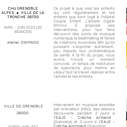
CHU GRENOBLE
Ce projet à que visé les enfants
ALPES ● VILLE DE LA
qui vont régulièrement et les
TRONCHE 38700
enfants que sont logé à l’hôpital
Couple Enfant. L’artiste Digital
Ethnics À proposé ses
AVRIL - JUIN 2023 (30
interventions, pour leur faire
SÈANCES)
découvrir des outils de musique
numérique, le beatmaking et faires
Atelier DIGIPADS
de créations musicales afin qu’ils
puissent s’exprimer autrement,
peu importe leur problématique
de santé.
À la fin du projet, nous
avons trouvé un moment
convivial, un temps de restitution
de spectacle, pour mettre en
valeur tout le travail réaliser entre
l’artiste et les enfants.
Intervenant en musique assistée
VILLE DE GRENOBLE
par ordinateur (MAO), des ateliers
38000
découverte pendant 3 jours a
l'EAJE - Crèche Armand
(Grenoble) et 3 jours a
l'EAJE -
Crèche Anthoard
(Grenoble)
FEVRIER - AVRIL 2023